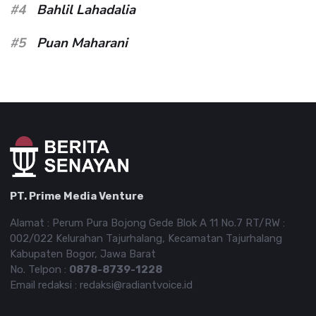
#4
Bahlil Lahadalia
#5
Puan Maharani
PT. Prime Media Venture
Alamat : Perum Pura Bojong Gede Blok A 11 No.7 RT/RW :
002/022 Kelurahan Tajurhalang, Kecamatan Tajurhalang
Kabupaten Bogor, Jawa Barat
No. Telpon :
0878-8739-1228
Email redaksi : redaksi@radiantvoice.id