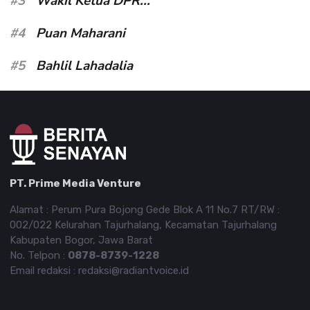
#3
Wakil Ketua DPR...
#4
Puan Maharani
#5
Bahlil Lahadalia
PT. Prime Media Venture
Alamat : Perum Pura Bojong Gede Blok A 11 No.7 RT/RW :
002/022 Kelurahan Tajurhalang, Kecamatan Tajurhalang
Kabupaten Bogor, Jawa Barat
No. Telpon :
0878-8739-1228
Email redaksi : redaksi@radiantvoice.id