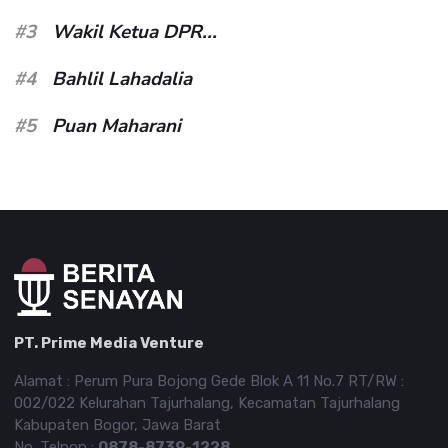
#3
Wakil Ketua DPR...
#4
Bahlil Lahadalia
#5
Puan Maharani
PT. Prime Media Venture
Alamat : Perum Pura Bojong Gede Blok A 11 No.7 RT/RW :
002/022 Kelurahan Tajurhalang, Kecamatan Tajurhalang
Kabupaten Bogor, Jawa Barat
No. Telpon :
0878-8739-1228