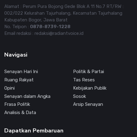
Alamat : Perum Pura Bojong Gede Blok A 11 No.7 RT/RW :
002/022 Kelurahan Tajurhalang, Kecamatan Tajurhalang
Kabupaten Bogor, Jawa Barat
No. Telpon :
0878-8739-1228
Email redaksi : redaksi@radiantvoice.id
Navigasi
Senayan Hari Ini
Politik & Partai
Ruang Rakyat
Tas Reses
Opini
Kebijakan Publik
Senayan dalam Angka
Sosok
Frasa Politik
Arsip Senayan
Analisis & Data
Dapatkan Pembaruan