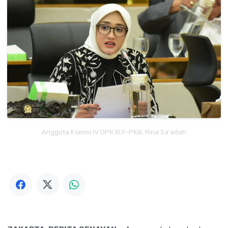
Anggota Komisi IV DPR RI F-PKB, Rina Sa'adah