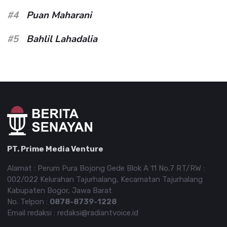
#4
Puan Maharani
#5
Bahlil Lahadalia
PT. Prime Media Venture
Alamat : Perum Pura Bojong Gede Blok A 11 No.7 RT/RW :
002/022 Kelurahan Tajurhalang, Kecamatan Tajurhalang
Kabupaten Bogor, Jawa Barat
No. Telpon :
0878-8739-1228
Email redaksi : redaksi@radiantvoice.id