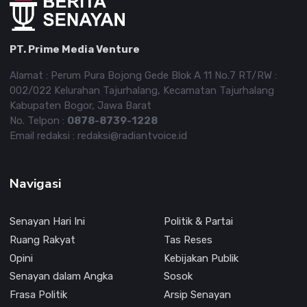
PT. Prime Media Venture
Alamat : Perum Pura Bojong Gede Blok A 11 No.7 RT/RW :
002/022 Kelurahan Tajurhalang, Kecamatan Tajurhalang
Kabupaten Bogor, Jawa Barat
No. Telpon :
0878-8739-1228
Email redaksi : redaksi@radiantvoice.id
Navigasi
Senayan Hari Ini
Politik & Partai
Ruang Rakyat
Tas Reses
Opini
Kebijakan Publik
Senayan dalam Angka
Sosok
Frasa Politik
Arsip Senayan