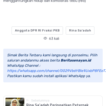
menggantungkan hidup dari komoditas tebu (red)
Anggota DPR RI Fraksi PKB
Rina Sa'adah
63 kali
Simak Berita Terbaru kami langsung di ponselmu. Pilih
saluran andalanmu akses berita
Beritasenayan.id
WhatsApp Channel :
https://whatsapp.com/channel/0029Vb6YBle1iUxbP8FEoT
Pastikan kamu sudah install aplikasi WhatsApp ya.
Sebelumnya
Rina Sa’adah Peringatkan Peternak