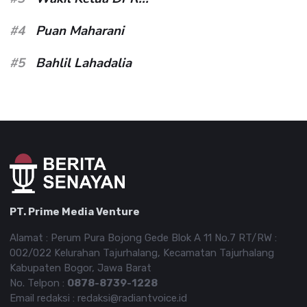
#4
Puan Maharani
#5
Bahlil Lahadalia
PT. Prime Media Venture
Alamat : Perum Pura Bojong Gede Blok A 11 No.7 RT/RW :
002/022 Kelurahan Tajurhalang, Kecamatan Tajurhalang
Kabupaten Bogor, Jawa Barat
No. Telpon :
0878-8739-1228
Email redaksi : redaksi@radiantvoice.id