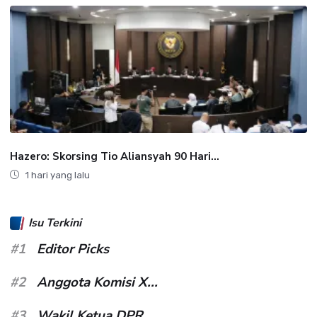
Hazero: Skorsing Tio Aliansyah 90 Hari...
1 hari yang lalu
Isu Terkini
#1
Editor Picks
#2
Anggota Komisi X...
#3
Wakil Ketua DPR...