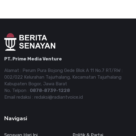
PT. Prime Media Venture
Alamat : Perum Pura Bojong Gede Blok A 11 No.7 RT/RW :
002/022 Kelurahan Tajurhalang, Kecamatan Tajurhalang
Kabupaten Bogor, Jawa Barat
No. Telpon :
0878-8739-1228
Email redaksi : redaksi@radiantvoice.id
Navigasi
Senayan Hari Ini
Politik & Partai