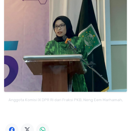
Anggota Komisi IX DPR RI dari Fraksi PKB, Neng Eem Marhamah,