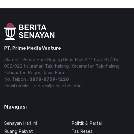
PT. Prime Media Venture
Alamat : Perum Pura Bojong Gede Blok A 11 No.7 RT/RW :
002/022 Kelurahan Tajurhalang, Kecamatan Tajurhalang
Kabupaten Bogor, Jawa Barat
No. Telpon :
0878-8739-1228
Email redaksi : redaksi@radiantvoice.id
Navigasi
Senayan Hari Ini
Politik & Partai
Ruang Rakyat
Tas Reses