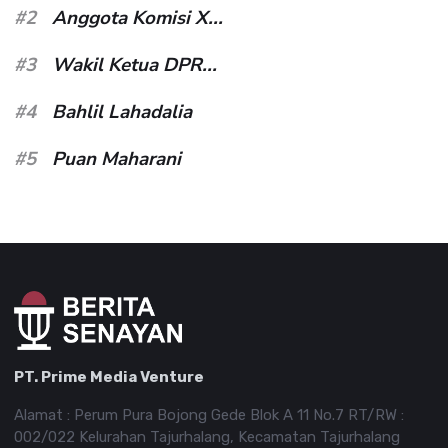
#2
Anggota Komisi X...
#3
Wakil Ketua DPR...
#4
Bahlil Lahadalia
#5
Puan Maharani
PT. Prime Media Venture
Alamat : Perum Pura Bojong Gede Blok A 11 No.7 RT/RW :
002/022 Kelurahan Tajurhalang, Kecamatan Tajurhalang