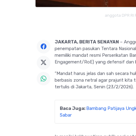
anggota DPR RI 
JAKARTA, BERITA SENAYAN
– Anggo
penempatan pasukan
Tentara Nasiona
memiliki mandat resmi
Perserikatan B
Engagement/RoE) yang defensif dan be
“Mandat harus jelas dan sah secara hu
berbasis zona netral agar prajurit kita 
tertulis di Jakarta, Senin (23/2/2026).
Baca Juga:
Bambang Patijaya Ungk
Sabar