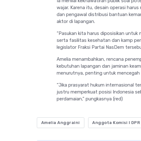
Ia menilai kekhawatiran publik soal po
wajar. Karena itu, desain operasi har
dan pengawal distribusi bantuan kema
aktor di lapangan.
“Pasukan kita harus diposisikan untuk 
serta fasilitas kesehatan dan kamp pe
legislator Fraksi Partai NasDem tersebu
Amelia menambahkan, rencana penempa
kebutuhan lapangan dan jaminan keama
menurutnya, penting untuk mencegah m
“Jika prasyarat hukum internasional te
justru memperkuat posisi Indonesia s
perdamaian,” pungkasnya (red)
Amelia Anggraini
Anggota Komisi I DPR