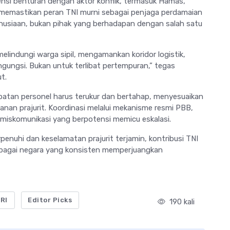
tensi benturan dengan aktor konflik, termasuk
Hamas
,
us memastikan peran TNI murni sebagai penjaga perdamaian
nusiaan, bukan pihak yang berhadapan dengan salah satu
melindungi warga sipil, mengamankan koridor logistik,
ngungsi. Bukan untuk terlibat pertempuran,” tegas
t.
tan personel harus terukur dan bertahap, menyesuaikan
nan prajurit. Koordinasi melalui mekanisme resmi PBB,
iskomunikasi yang berpotensi memicu eskalasi.
rpenuhi dan keselamatan prajurit terjamin, kontribusi TNI
ebagai negara yang konsisten memperjuangkan
 RI
Editor Picks
190 kali