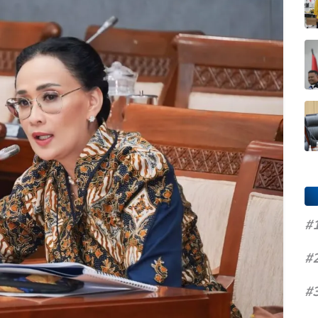
#
#
#