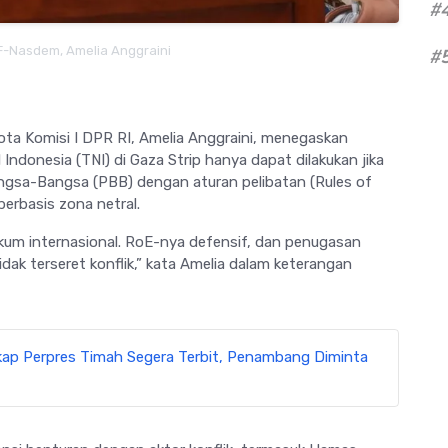
#
F-Nasdem, Amelia Anggraini
#
ta Komisi I DPR RI,
Amelia Anggraini
, menegaskan
l Indonesia
(TNI) di
Gaza Strip
hanya dapat dilakukan jika
angsa-Bangsa
(PBB) dengan aturan pelibatan (Rules of
rbasis zona netral.
kum internasional. RoE-nya defensif, dan penugasan
tidak terseret konflik,” kata Amelia dalam keterangan
ap Perpres Timah Segera Terbit, Penambang Diminta