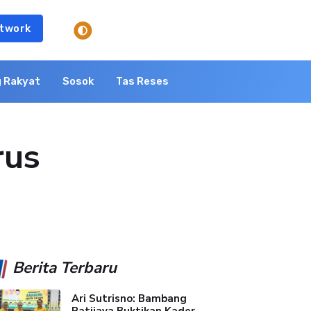
twork
 Rakyat
Sosok
Tas Reses
rus
Berita Terbaru
Ari Sutrisno: Bambang
Patijaya Buktikan Kader...