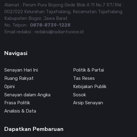
Alamat : Perum Pura Bojong Gede Blok A 11 No.7 RT/RW :
002/022 Kelurahan Tajurhalang, Kecamatan Tajurhalang
Kabupaten Bogor, Jawa Barat
No. Telpon :
0878-8739-1228
Email redaksi : redaksi@radiantvoice.id
Navigasi
Senayan Hari Ini
Politik & Partai
Ruang Rakyat
Tas Reses
Opini
Kebijakan Publik
Senayan dalam Angka
Sosok
Frasa Politik
Arsip Senayan
Analisis & Data
Dapatkan Pembaruan