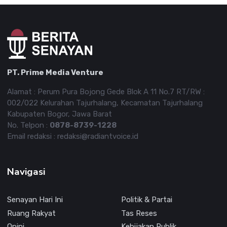
PT. Prime Media Venture
Alamat : Perum Pura Bojong Gede Blok A 11 No.7 RT/RW :
002/022 Kelurahan Tajurhalang, Kecamatan Tajurhalang
Kabupaten Bogor, Jawa Barat
No. Telpon :
0878-8739-1228
Email redaksi : redaksi@radiantvoice.id
Navigasi
Senayan Hari Ini
Politik & Partai
Ruang Rakyat
Tas Reses
Opini
Kebijakan Publik