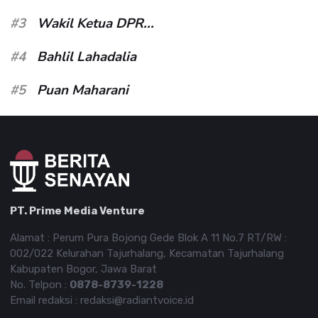
#3
Wakil Ketua DPR...
#4
Bahlil Lahadalia
#5
Puan Maharani
PT. Prime Media Venture
Alamat : Perum Pura Bojong Gede Blok A 11 No.7 RT/RW :
002/022 Kelurahan Tajurhalang, Kecamatan Tajurhalang
Kabupaten Bogor, Jawa Barat
No. Telpon :
0878-8739-1228
Email redaksi : redaksi@radiantvoice.id