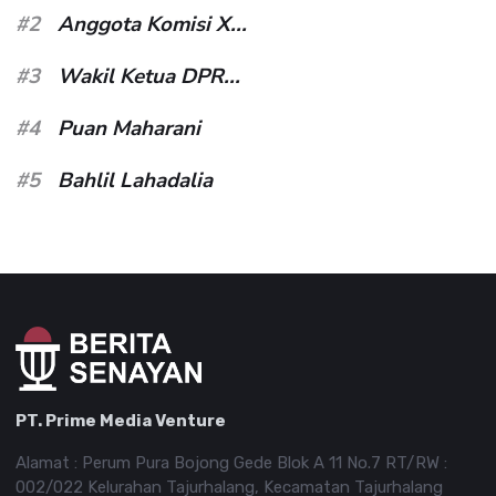
#2
Anggota Komisi X...
#3
Wakil Ketua DPR...
#4
Puan Maharani
#5
Bahlil Lahadalia
PT. Prime Media Venture
Alamat : Perum Pura Bojong Gede Blok A 11 No.7 RT/RW :
002/022 Kelurahan Tajurhalang, Kecamatan Tajurhalang