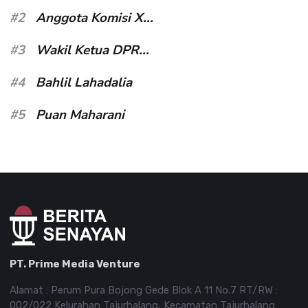
#2
Anggota Komisi X...
#3
Wakil Ketua DPR...
#4
Bahlil Lahadalia
#5
Puan Maharani
PT. Prime Media Venture
Alamat : Perum Pura Bojong Gede Blok A 11 No.7 RT/RW :
002/022 Kelurahan Tajurhalang, Kecamatan Tajurhalang