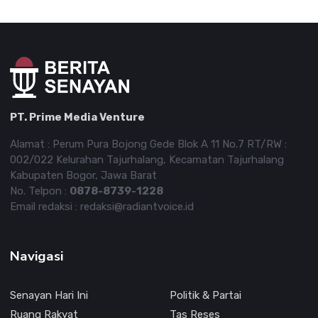
PT. Prime Media Venture
Alamat : Perum Pura Bojong Gede Blok A 11 No.7 RT/RW :
002/022 Kelurahan Tajurhalang, Kecamatan Tajurhalang
Kabupaten Bogor, Jawa Barat
No. Telpon :
0878-8739-1228
Email redaksi : redaksi@radiantvoice.id
Navigasi
Senayan Hari Ini
Politik & Partai
Ruang Rakyat
Tas Reses