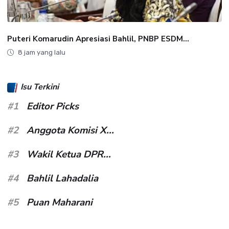
Puteri Komarudin Apresiasi Bahlil, PNBP ESDM...
8 jam yang lalu
Isu Terkini
#1
Editor Picks
#2
Anggota Komisi X...
#3
Wakil Ketua DPR...
#4
Bahlil Lahadalia
#5
Puan Maharani