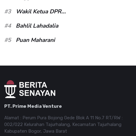
#3
Wakil Ketua DPR...
#4
Bahlil Lahadalia
#5
Puan Maharani
PT. Prime Media Venture
Alamat : Perum Pura Bojong Gede Blok A 11 No.7 RT/RW :
002/022 Kelurahan Tajurhalang, Kecamatan Tajurhalang
Kabupaten Bogor, Jawa Barat