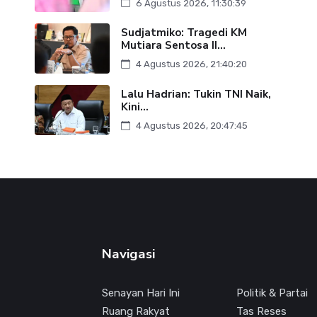
6 Agustus 2026, 11:30:39
Sudjatmiko: Tragedi KM
Mutiara Sentosa II...
4 Agustus 2026, 21:40:20
Lalu Hadrian: Tukin TNI Naik,
Kini...
4 Agustus 2026, 20:47:45
Navigasi
Senayan Hari Ini
Politik & Partai
Ruang Rakyat
Tas Reses