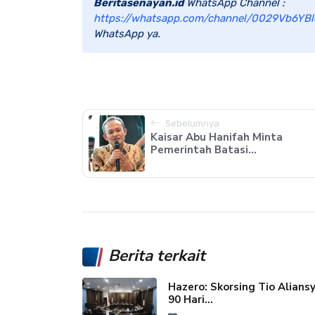
Beritasenayan.id
WhatsApp Channel :
https://whatsapp.com/channel/0029Vb6YBl
WhatsApp ya.
Sebelumnya
Kaisar Abu Hanifah Minta
Pemerintah Batasi...
Berita terkait
Hazero: Skorsing Tio Alians
90 Hari...