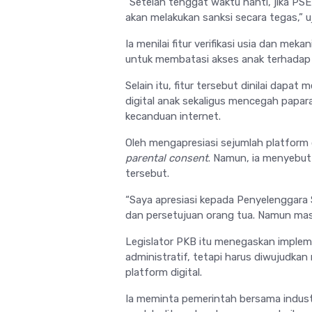
“Setelah tenggat waktu nanti, jika PS
akan melakukan sanksi secara tegas,” uj
Ia menilai fitur verifikasi usia dan me
untuk membatasi akses anak terhadap 
Selain itu, fitur tersebut dinilai dap
digital anak sekaligus mencegah papara
kecanduan internet.
Oleh mengapresiasi sejumlah platform d
parental consent
. Namun, ia menyebu
tersebut.
“Saya apresiasi kepada Penyelenggara S
dan persetujuan orang tua. Namun mas
Legislator PKB itu menegaskan implem
administratif, tetapi harus diwujudkan 
platform digital.
Ia meminta pemerintah bersama industr