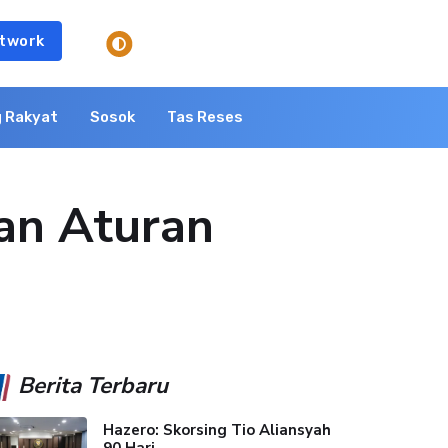
twork
 Rakyat
Sosok
Tas Reses
kan Aturan
Berita Terbaru
Hazero: Skorsing Tio Aliansyah
90 Hari...