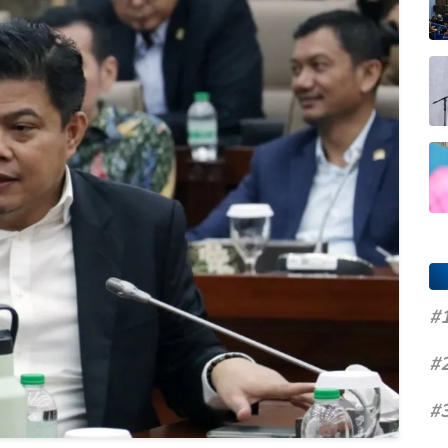
#
#
#