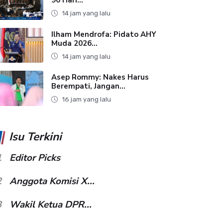
14 jam yang lalu
Ilham Mendrofa: Pidato AHY
Muda 2026...
14 jam yang lalu
Asep Rommy: Nakes Harus
Berempati, Jangan...
16 jam yang lalu
Isu Terkini
1
Editor Picks
2
Anggota Komisi X...
3
Wakil Ketua DPR...