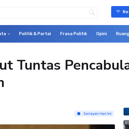
Ne
ata
Politik & Partai
Frasa Politik
Opini
Ruang
Usut Tuntas Pencabul
n
Senayan Hari Ini