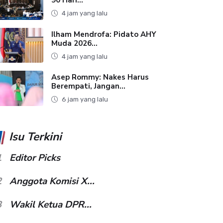
4 jam yang lalu
Ilham Mendrofa: Pidato AHY
Muda 2026...
4 jam yang lalu
Asep Rommy: Nakes Harus
Berempati, Jangan...
6 jam yang lalu
Isu Terkini
1
Editor Picks
2
Anggota Komisi X...
3
Wakil Ketua DPR...