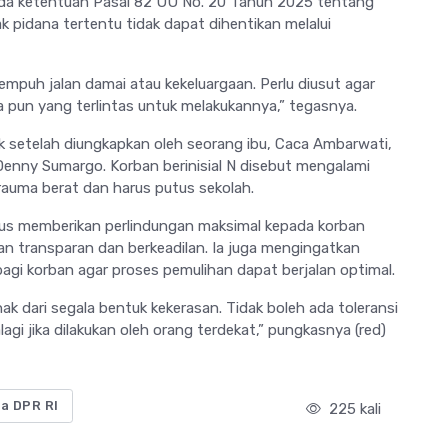
pada ketentuan Pasal 82 UU No. 20 Tahun 2025 tentang
idana tertentu tidak dapat dihentikan melalui
mpuh jalan damai atau kekeluargaan. Perlu diusut agar
pa pun yang terlintas untuk melakukannya,” tegasnya.
k setelah diungkapkan oleh seorang ibu, Caca Ambarwati,
nny Sumargo. Korban berinisial N disebut mengalami
rauma berat dan harus putus sekolah.
arus memberikan perlindungan maksimal kepada korban
n transparan dan berkeadilan. Ia juga mengingatkan
gi korban agar proses pemulihan dapat berjalan optimal.
ak dari segala bentuk kekerasan. Tidak boleh ada toleransi
agi jika dilakukan oleh orang terdekat,” pungkasnya (red)
ua DPR RI
225 kali