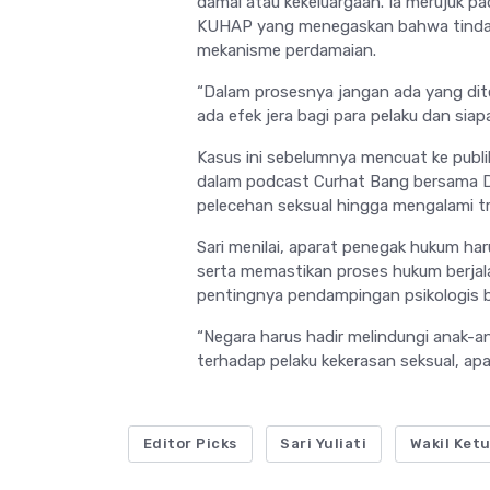
damai atau kekeluargaan. Ia merujuk 
KUHAP yang menegaskan bahwa tindak p
mekanisme perdamaian.
“Dalam prosesnya jangan ada yang dite
ada efek jera bagi para pelaku dan sia
Kasus ini sebelumnya mencuat ke publi
dalam podcast Curhat Bang bersama De
pelecehan seksual hingga mengalami t
Sari menilai, aparat penegak hukum h
serta memastikan proses hukum berjala
pentingnya pendampingan psikologis ba
“Negara harus hadir melindungi anak-an
terhadap pelaku kekerasan seksual, apal
Editor Picks
Sari Yuliati
Wakil Ket