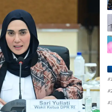
#
#
#