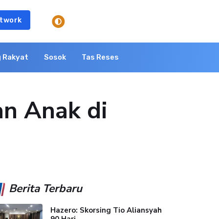
twork
 Rakyat
Sosok
Tas Reses
an Anak di
Berita Terbaru
Hazero: Skorsing Tio Aliansyah
90 Hari...