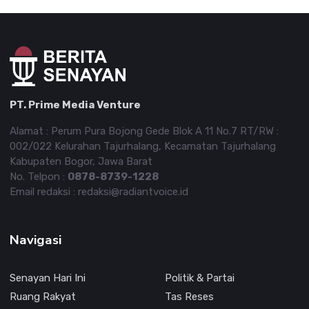
PT. Prime Media Venture
Alamat : Perum Pura Bojong Gede Blok A 11 No.7 RT/RW :
002/022 Kelurahan Tajurhalang, Kecamatan Tajurhalang
Kabupaten Bogor, Jawa Barat
No. Telpon :
0878-8739-1228
Email redaksi : redaksi@radiantvoice.id
Navigasi
Senayan Hari Ini
Politik & Partai
Ruang Rakyat
Tas Reses