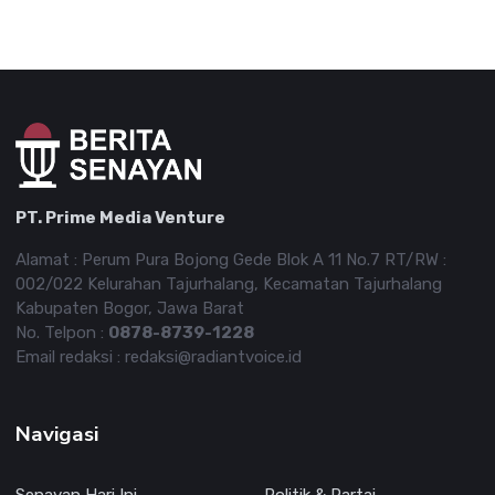
PT. Prime Media Venture
Alamat : Perum Pura Bojong Gede Blok A 11 No.7 RT/RW :
002/022 Kelurahan Tajurhalang, Kecamatan Tajurhalang
Kabupaten Bogor, Jawa Barat
No. Telpon :
0878-8739-1228
Email redaksi : redaksi@radiantvoice.id
Navigasi
Senayan Hari Ini
Politik & Partai