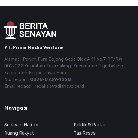
PT. Prime Media Venture
Alamat : Perum Pura Bojong Gede Blok A 11 No.7 RT/RW :
002/022 Kelurahan Tajurhalang, Kecamatan Tajurhalang
Kabupaten Bogor, Jawa Barat
No. Telpon :
0878-8739-1228
Email redaksi : redaksi@radiantvoice.id
Navigasi
Senayan Hari Ini
Politik & Partai
Ruang Rakyat
Tas Reses