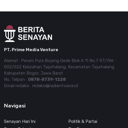
PT. Prime Media Venture
Alamat : Perum Pura Bojong Gede Blok A 11 No.7 RT/RW :
002/022 Kelurahan Tajurhalang, Kecamatan Tajurhalang
Kabupaten Bogor, Jawa Barat
No. Telpon :
0878-8739-1228
Email redaksi : redaksi@radiantvoice.id
Navigasi
Senayan Hari Ini
Politik & Partai