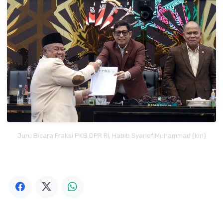
Juru Bicara Fraksi PKB DPR RI, Habib Syarief Muhammad (kiri)