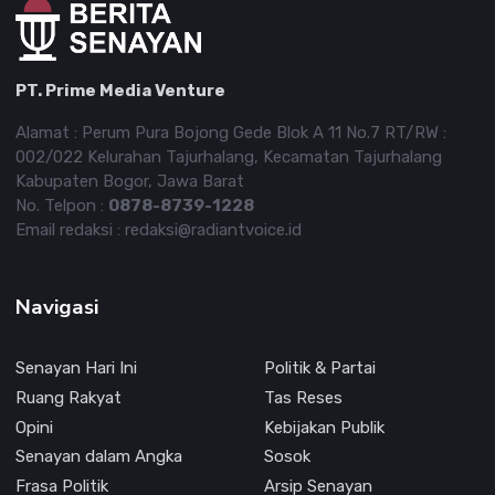
PT. Prime Media Venture
Alamat : Perum Pura Bojong Gede Blok A 11 No.7 RT/RW :
002/022 Kelurahan Tajurhalang, Kecamatan Tajurhalang
Kabupaten Bogor, Jawa Barat
No. Telpon :
0878-8739-1228
Email redaksi : redaksi@radiantvoice.id
Navigasi
Senayan Hari Ini
Politik & Partai
Ruang Rakyat
Tas Reses
Opini
Kebijakan Publik
Senayan dalam Angka
Sosok
Frasa Politik
Arsip Senayan