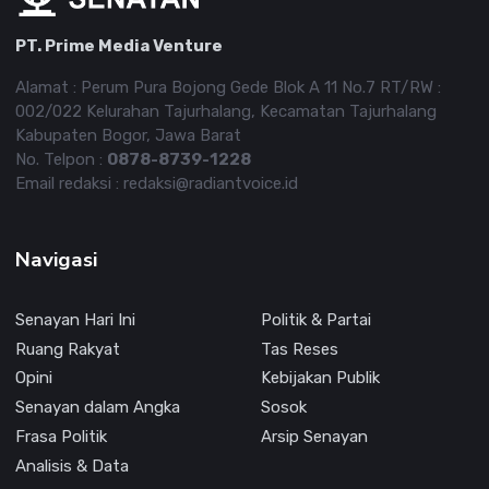
PT. Prime Media Venture
Alamat : Perum Pura Bojong Gede Blok A 11 No.7 RT/RW :
002/022 Kelurahan Tajurhalang, Kecamatan Tajurhalang
Kabupaten Bogor, Jawa Barat
No. Telpon :
0878-8739-1228
Email redaksi : redaksi@radiantvoice.id
Navigasi
Senayan Hari Ini
Politik & Partai
Ruang Rakyat
Tas Reses
Opini
Kebijakan Publik
Senayan dalam Angka
Sosok
Frasa Politik
Arsip Senayan
Analisis & Data