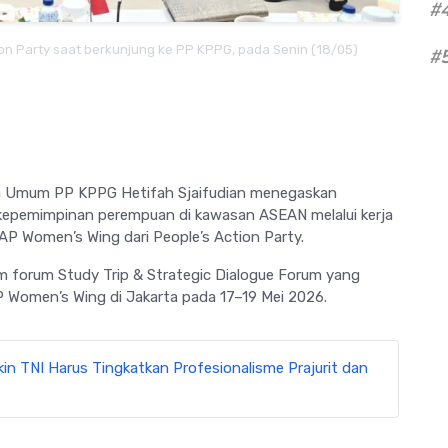
#
on Party saat berkunjung ke PP KPPG, pada Senin (18/05)
#
a Umum PP KPPG
Hetifah Sjaifudian
menegaskan
kepemimpinan perempuan di kawasan ASEAN melalui kerja
PAP Women’s Wing dari
People’s Action Party
.
 forum Study Trip & Strategic Dialogue Forum yang
omen’s Wing di Jakarta pada 17–19 Mei 2026.
kin TNI Harus Tingkatkan Profesionalisme Prajurit dan