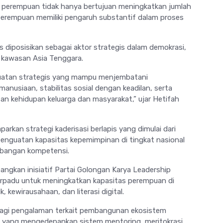
 perempuan tidak hanya bertujuan meningkatkan jumlah
 perempuan memiliki pengaruh substantif dalam proses
diposisikan sebagai aktor strategis dalam demokrasi,
 kawasan Asia Tenggara.
uatan strategis yang mampu menjembatani
nusiaan, stabilitas sosial dengan keadilan, serta
an kehidupan keluarga dan masyarakat,” ujar Hetifah
kan strategi kaderisasi berlapis yang dimulai dari
 penguatan kapasitas kepemimpinan di tingkat nasional
mbangan kompetensi.
angkan inisiatif
Partai Golongan Karya
Leadership
rpadu untuk meningkatkan kapasitas perempuan di
 kewirausahaan, dan literasi digital.
bagi pengalaman terkait pembangunan ekosistem
 yang mengedepankan sistem mentoring, meritokrasi,