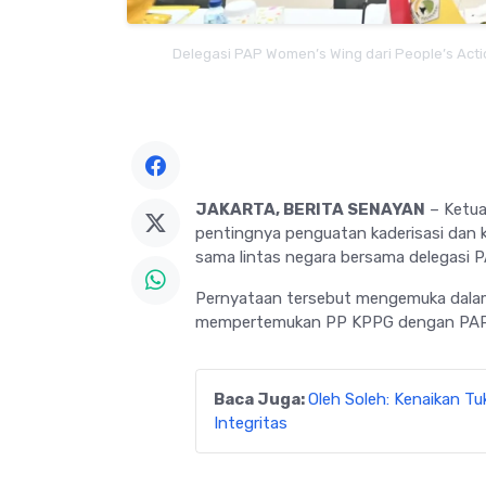
Delegasi PAP Women’s Wing dari People’s Acti
JAKARTA, BERITA SENAYAN
– Ketu
pentingnya penguatan kaderisasi dan 
sama lintas negara bersama delegasi 
Pernyataan tersebut mengemuka dalam
mempertemukan PP KPPG dengan PAP W
Baca Juga:
Oleh Soleh: Kenaikan Tu
Integritas