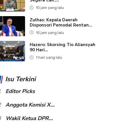
10 jam yang lalu
Zulhas: Kepala Daerah
Disponsori Pemodal Rentan...
10 jam yang lalu
Hazero: Skorsing Tio Aliansyah
90 Hari...
1 hari yang lalu
Isu Terkini
1
Editor Picks
2
Anggota Komisi X...
3
Wakil Ketua DPR...