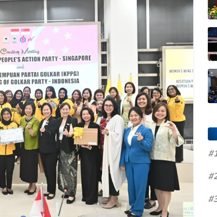
#
#
#