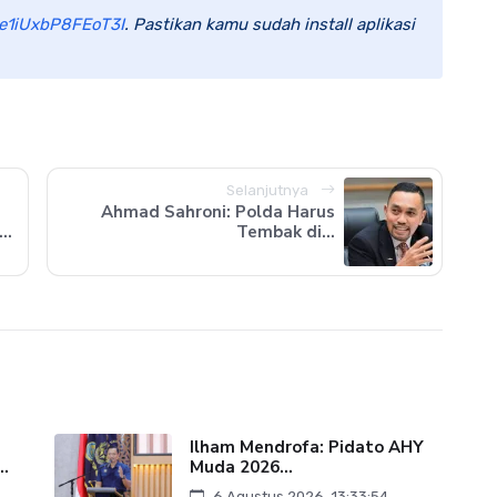
e1iUxbP8FEoT3I
. Pastikan kamu sudah install aplikasi
Selanjutnya
Ahmad Sahroni: Polda Harus
..
Tembak di...
Ilham Mendrofa: Pidato AHY
..
Muda 2026...
6 Agustus 2026, 13:33:54