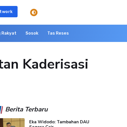
twork
 Rakyat
Sosok
Tas Reses
tan Kaderisasi
Berita Terbaru
Eka Widodo: Tambahan DAU
Segera Cair,...