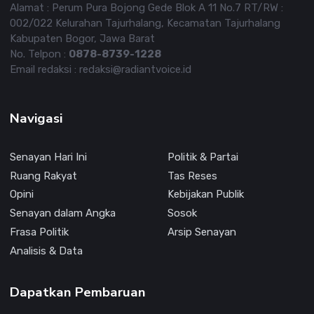
Alamat : Perum Pura Bojong Gede Blok A 11 No.7 RT/RW :
002/022 Kelurahan Tajurhalang, Kecamatan Tajurhalang
Kabupaten Bogor, Jawa Barat
No. Telpon :
0878-8739-1228
Email redaksi : redaksi@radiantvoice.id
Navigasi
Senayan Hari Ini
Politik & Partai
Ruang Rakyat
Tas Reses
Opini
Kebijakan Publik
Senayan dalam Angka
Sosok
Frasa Politik
Arsip Senayan
Analisis & Data
Dapatkan Pembaruan