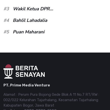
#3
Wakil Ketua DPR...
#4
Bahlil Lahadalia
#5
Puan Maharani
PT. Prime Media Venture
Alamat : Perum Pura Bojong Gede Blok A 11 No.7 RT/RW :
002/022 Kelurahan Tajurhalang, Kecamatan Tajurhalang
Kabupaten Bogor, Jawa Barat