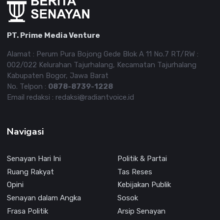
PT. Prime Media Venture
Alamat : Perum Pura Bojong Gede Blok A 11 No.7 RT/RW :
002/022 Kelurahan Tajurhalang, Kecamatan Tajurhalang
Kabupaten Bogor, Jawa Barat
No. Telpon :
0878-8739-1228
Email redaksi : redaksi@radiantvoice.id
Navigasi
Senayan Hari Ini
Politik & Partai
Ruang Rakyat
Tas Reses
Opini
Kebijakan Publik
Senayan dalam Angka
Sosok
Frasa Politik
Arsip Senayan