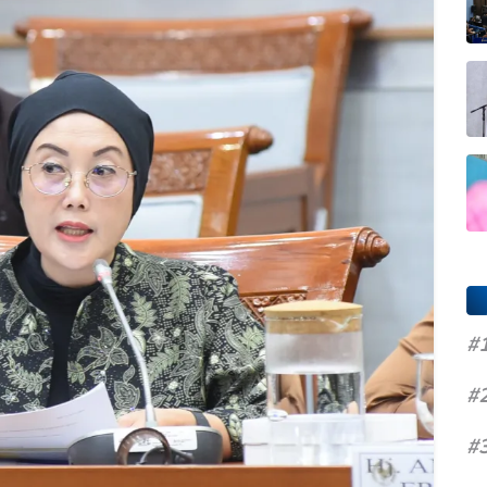
#
#
#