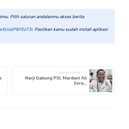
lmu. Pilih saluran andalanmu akses berita
e1iUxbP8FEoT3I
. Pastikan kamu sudah install aplikasi
Selanjutnya
s
Narji Gabung PSI, Mardani Ali
Sera...