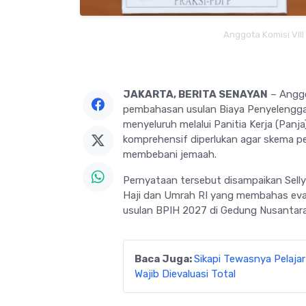
Anggota Komisi VIII
JAKARTA, BERITA SENAYAN
– Anggo
pembahasan usulan Biaya Penyelenggar
menyeluruh melalui Panitia Kerja (Pan
komprehensif diperlukan agar skema pem
membebani jemaah.
Pernyataan tersebut disampaikan Selly
Haji dan Umrah RI yang membahas eval
usulan BPIH 2027 di Gedung Nusantara 
Baca Juga:
Sikapi Tewasnya Pelajar
Wajib Dievaluasi Total