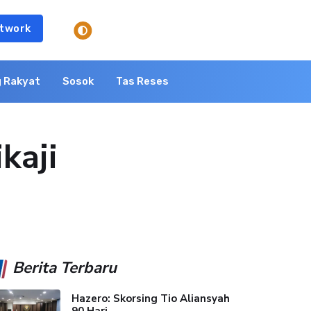
twork
 Rakyat
Sosok
Tas Reses
kaji
Berita Terbaru
Hazero: Skorsing Tio Aliansyah
90 Hari...