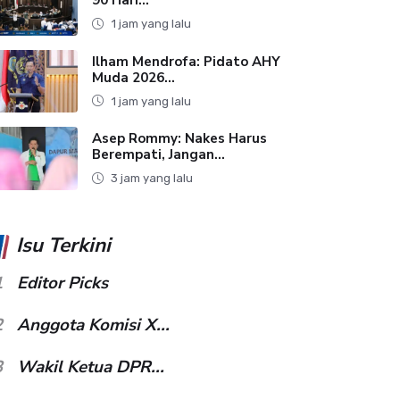
1 jam yang lalu
Ilham Mendrofa: Pidato AHY
Muda 2026...
1 jam yang lalu
Asep Rommy: Nakes Harus
Berempati, Jangan...
3 jam yang lalu
Isu Terkini
1
Editor Picks
2
Anggota Komisi X...
3
Wakil Ketua DPR...