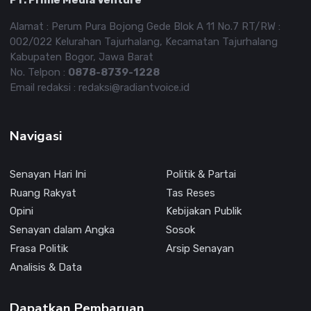
Alamat : Perum Pura Bojong Gede Blok A 11 No.7 RT/RW :
002/022 Kelurahan Tajurhalang, Kecamatan Tajurhalang
Kabupaten Bogor, Jawa Barat
No. Telpon :
0878-8739-1228
Email redaksi : redaksi@radiantvoice.id
Navigasi
Senayan Hari Ini
Politik & Partai
Ruang Rakyat
Tas Reses
Opini
Kebijakan Publik
Senayan dalam Angka
Sosok
Frasa Politik
Arsip Senayan
Analisis & Data
Dapatkan Pembaruan