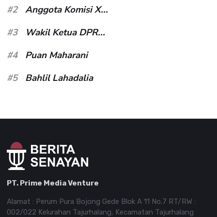
#2
Anggota Komisi X...
#3
Wakil Ketua DPR...
#4
Puan Maharani
#5
Bahlil Lahadalia
PT. Prime Media Venture
Alamat : Perum Pura Bojong Gede Blok A 11 No.7 RT/RW :
002/022 Kelurahan Tajurhalang, Kecamatan Tajurhalang