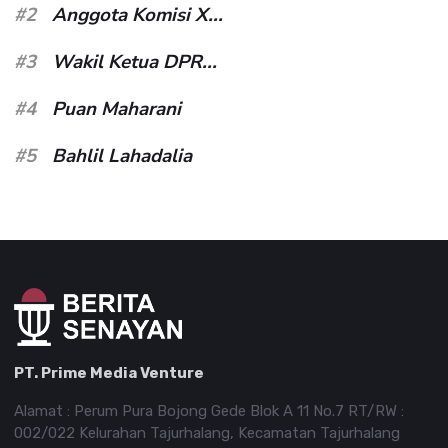
#2
Anggota Komisi X...
#3
Wakil Ketua DPR...
#4
Puan Maharani
#5
Bahlil Lahadalia
PT. Prime Media Venture
Alamat : Perum Pura Bojong Gede Blok A 11 No.7 RT/RW :
002/022 Kelurahan Tajurhalang, Kecamatan Tajurhalang