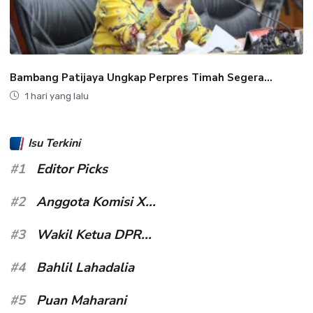
Bambang Patijaya Ungkap Perpres Timah Segera...
1 hari yang lalu
Isu Terkini
#1
Editor Picks
#2
Anggota Komisi X...
#3
Wakil Ketua DPR...
#4
Bahlil Lahadalia
#5
Puan Maharani