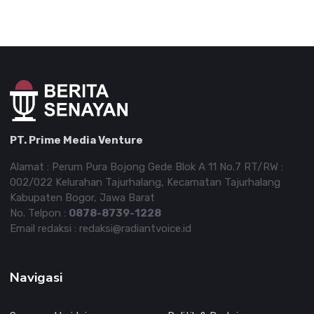
PT. Prime Media Venture
Alamat : Perum Pura Bojong Gede Blok A 11 No.7 RT/RW :
002/022 Kelurahan Tajurhalang, Kecamatan Tajurhalang
Kabupaten Bogor, Jawa Barat
No. Telpon :
0878-8739-1228
Email redaksi : redaksi@radiantvoice.id
Navigasi