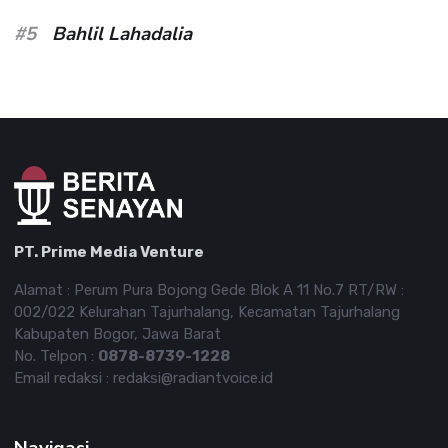
#5
Bahlil Lahadalia
PT. Prime Media Venture
Alamat : Perum Pura Bojong Gede Blok A 11 No.7 RT/RW :
002/022 Kelurahan Tajurhalang, Kecamatan Tajurhalang
Kabupaten Bogor, Jawa Barat
No. Telpon :
0878-8739-1228
Email redaksi : redaksi@radiantvoice.id
Navigasi