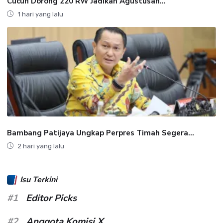
Cucun Dorong 220 RW Jadikan Agustusan...
1 hari yang lalu
Bambang Patijaya Ungkap Perpres Timah Segera...
2 hari yang lalu
Isu Terkini
#1
Editor Picks
#2
Anggota Komisi X...