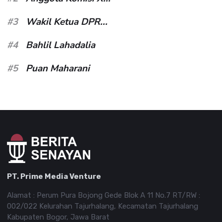
#3
Wakil Ketua DPR...
#4
Bahlil Lahadalia
#5
Puan Maharani
PT. Prime Media Venture
Alamat : Perum Pura Bojong Gede Blok A 11 No.7 RT/RW :
002/022 Kelurahan Tajurhalang, Kecamatan Tajurhalang
Kabupaten Bogor, Jawa Barat