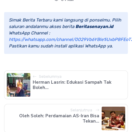
Simak Berita Terbaru kami langsung di ponselmu. Pilih
saluran andalanmu akses berita
Beritasenayan.id
WhatsApp Channel :
https://whatsapp.com/channel/0029Vb6YBle1iUxbP8FEoT
Pastikan kamu sudah install aplikasi WhatsApp ya.
Sebelumnya
Herman Lasrin: Edukasi Sampah Tak
Boleh...
Selanjutnya
Oleh Soleh: Perdamaian AS-Iran Bisa
Tekan...