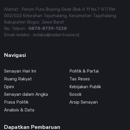
Alamat : Perum Pura Bojong Gede Blok A 11 No.7 RT/RW :
002/022 Kelurahan Tajurhalang, Kecamatan Tajurhalang
Kabupaten Bogor, Jawa Barat
No. Telpon :
0878-8739-1228
Email redaksi : redaksi@radiantvoice.id
Navigasi
Senayan Hari Ini
Politik & Partai
Ruang Rakyat
Tas Reses
Opini
Kebijakan Publik
Senayan dalam Angka
Sosok
Frasa Politik
Arsip Senayan
Analisis & Data
Dapatkan Pembaruan