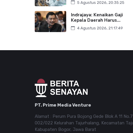
5 Agustus 2026, 20:35:25
Indrajaya: Kenaikan Gaji
Kepala Daerah Harus...
4 Agustus 2026, 21:17:49
PT. Prime Media Venture
Alamat : Perum Pura Bojong Gede Blok A 11 No.
002/022 Kelurahan Tajurhalang, Kecamatan Taj
Kabupaten Bogor, Jawa Barat