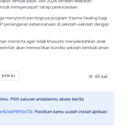
pat dimulai pada Juni 2026 setelah dilakukan
t untuk mempercepat tahap perencanaan.
 juga menyoroti pentingnya program trauma healing bagi
P penanganan kebencanaan di sekolah-sekolah dengan
drian meminta agar tidak khawatir menyekolahkan anak
erintah akan memastikan kondisi sekolah kembali aman
X DPR RI
85 kali
lmu. Pilih saluran andalanmu akses berita
e1iUxbP8FEoT3I
. Pastikan kamu sudah install aplikasi