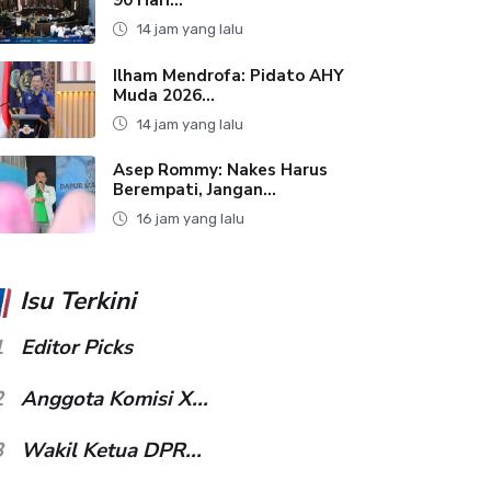
14 jam yang lalu
Ilham Mendrofa: Pidato AHY
Muda 2026...
14 jam yang lalu
Asep Rommy: Nakes Harus
Berempati, Jangan...
16 jam yang lalu
Isu Terkini
1
Editor Picks
2
Anggota Komisi X...
3
Wakil Ketua DPR...