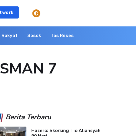
twork
 Rakyat
Sosok
Tas Reses
i SMAN 7
Berita Terbaru
Hazero: Skorsing Tio Aliansyah
90 Hari...