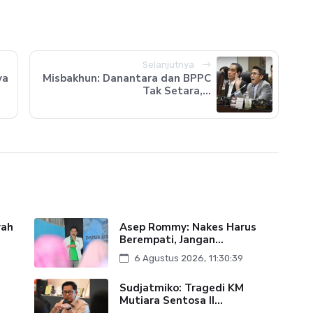
Selanjutnya
ya
Misbakhun: Danantara dan BPPC
Tak Setara,...
yah
Asep Rommy: Nakes Harus
Berempati, Jangan...
6 Agustus 2026, 11:30:39
Sudjatmiko: Tragedi KM
Mutiara Sentosa II...