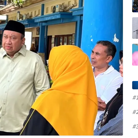
#
#
#