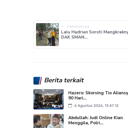
Sebelumnya
Lalu Hadrian Soroti Mangkrakn
DAK SMAN...
Berita terkait
Hazero: Skorsing Tio Alians
90 Hari...
6 Agustus 2026, 13:47:12
Abdullah: Judi Online Kian
Menggila, Polri...