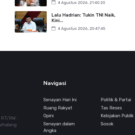
4 Agustus 2026, 21:40:20
Lalu Hadrian: Tukin TNI Naik,
Kini...
4 Agustus 2026, 20:47:45
Navigasi
Senayan Hari Ini
Politik & Partai
Ruang Rakyat
Tas Reses
Opini
Kebijakan Publik
7 RT/RW :
Senayan dalam
Sosok
urhalang
Angka