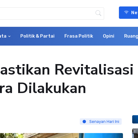
Ne
ata
Politik & Partai
Frasa Politik
Opini
Ruang
astikan Revitalisas
a Dilakukan
Senayan Hari Ini