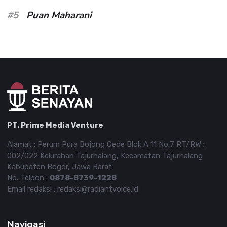
#5
Puan Maharani
PT. Prime Media Venture
Alamat : Perum Pura Bojong Gede Blok A 11 No.7 RT/RW :
002/022 Kelurahan Tajurhalang, Kecamatan Tajurhalang
Kabupaten Bogor, Jawa Barat
No. Telpon :
0878-8739-1228
Email redaksi : redaksi@radiantvoice.id
Navigasi