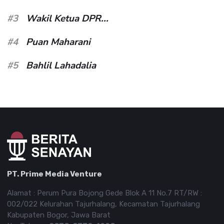
#3
Wakil Ketua DPR...
#4
Puan Maharani
#5
Bahlil Lahadalia
PT. Prime Media Venture
Alamat : Perum Pura Bojong Gede Blok A 11 No.7 RT/RW :
002/022 Kelurahan Tajurhalang, Kecamatan Tajurhalang
Kabupaten Bogor, Jawa Barat