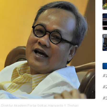
#
#
#
irektur Akademi Partai Golkar, Hajriyanto Y. Thohari