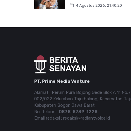
4 Agustus 2026, 21:40:20
PT. Prime Media Venture
Alamat : Perum Pura Bojong Gede Blok A 11 No.
002/022 Kelurahan Tajurhalang, Kecamatan Taj
Kabupaten Bogor, Jawa Barat
No. Telpon :
0878-8739-1228
Email redaksi : redaksi@radiantvoice.id