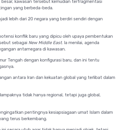
s besar, kawasan tersebut kemudian terfragmentasi
tingan yang berbeda-beda.
adi lebih dari 20 negara yang berdiri sendiri dengan
potensi konflik baru yang dipicu oleh upaya pembentukan
isebut sebagai
New Middle East
. Ia menilai, agenda
egangan antarnegara di kawasan.
ur Tengah dengan konfigurasi baru, dan ini tentu
egasnya.
gangan antara
Iran
dan kekuatan global yang terlibat dalam
 dampaknya tidak hanya regional, tetapi juga global,
engingatkan pentingnya kesiapsiagaan umat Islam dalam
yang terus berkembang.
ni secara utuh agar tidak hanya menjadi objek, tetapi