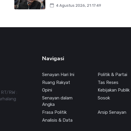
4 Agustus 2026, 21:17:49
Navigasi
Senayan Hari Ini
Politik & Partai
Ruang Rakyat
Tas Reses
Opini
Kebijakan Publik
7 RT/RW :
Senayan dalam
Sosok
urhalang
Angka
Frasa Politik
Arsip Senayan
Analisis & Data