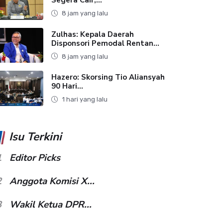
8 jam yang lalu
Zulhas: Kepala Daerah
Disponsori Pemodal Rentan...
8 jam yang lalu
Hazero: Skorsing Tio Aliansyah
90 Hari...
1 hari yang lalu
Isu Terkini
1
Editor Picks
2
Anggota Komisi X...
3
Wakil Ketua DPR...