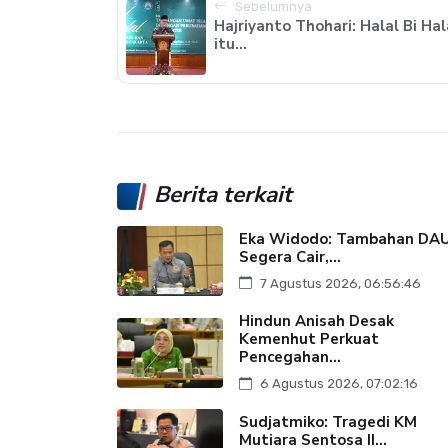
Sebelumnya
Hajriyanto Thohari: Halal Bi Hal
itu...
Berita terkait
Eka Widodo: Tambahan DA
Segera Cair,...
7 Agustus 2026, 06:56:46
Hindun Anisah Desak
Kemenhut Perkuat
Pencegahan...
6 Agustus 2026, 07:02:16
Sudjatmiko: Tragedi KM
Mutiara Sentosa II...