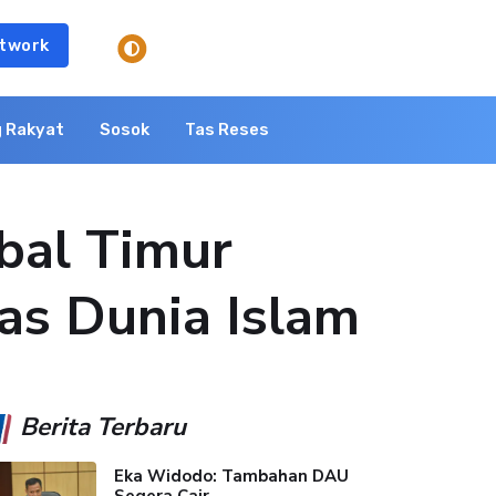
twork
 Rakyat
Sosok
Tas Reses
obal Timur
as Dunia Islam
Berita Terbaru
Eka Widodo: Tambahan DAU
Segera Cair,...