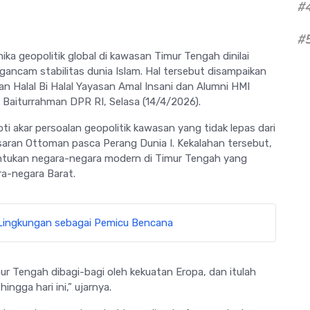
#
#
ka geopolitik global di kawasan Timur Tengah dinilai
ancam stabilitas dunia Islam. Hal tersebut disampaikan
tan
Halal Bi Halal Yayasan Amal Insani
dan Alumni HMI
d Baiturrahman DPR RI
, Selasa (14/4/2026).
i akar persoalan geopolitik kawasan yang tidak lepas dari
aisaran Ottoman pasca
Perang Dunia I
. Kekalahan tersebut,
entukan negara-negara modern di Timur Tengah yang
ra-negara Barat.
 Lingkungan sebagai Pemicu Bencana
ur Tengah dibagi-bagi oleh kekuatan Eropa, dan itulah
ngga hari ini,” ujarnya.