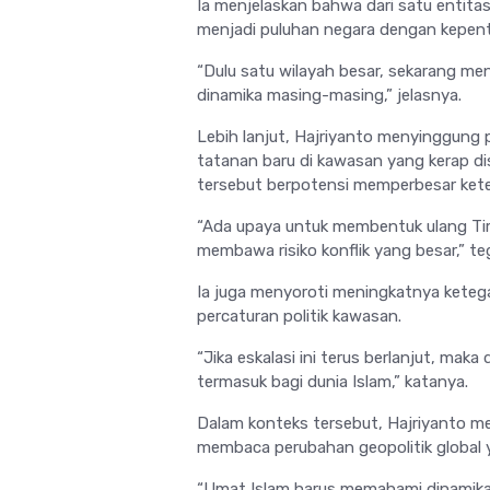
Ia menjelaskan bahwa dari satu entita
menjadi puluhan negara dengan kepen
“Dulu satu wilayah besar, sekarang menj
dinamika masing-masing,” jelasnya.
Lebih lanjut, Hajriyanto menyinggung 
tatanan baru di kawasan yang kerap d
tersebut berpotensi memperbesar ket
“Ada upaya untuk membentuk ulang Tim
membawa risiko konflik yang besar,” t
Ia juga menyoroti meningkatnya kete
percaturan politik kawasan.
“Jika eskalasi ini terus berlanjut, maka
termasuk bagi dunia Islam,” katanya.
Dalam konteks tersebut, Hajriyanto m
membaca perubahan geopolitik global 
“Umat Islam harus memahami dinamika i