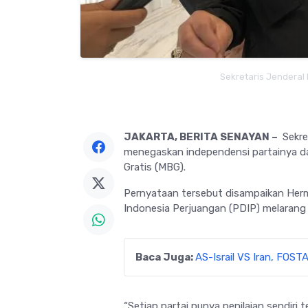
Sekretaris Jenderal
JAKARTA, BERITA SENAYAN –
Sekre
menegaskan independensi partainya d
Gratis (MBG).
Pernyataan tersebut disampaikan Herm
Indonesia Perjuangan
(PDIP) melarang 
Baca Juga:
AS-Israil VS Iran, FO
“Setiap partai punya penilaian sendiri