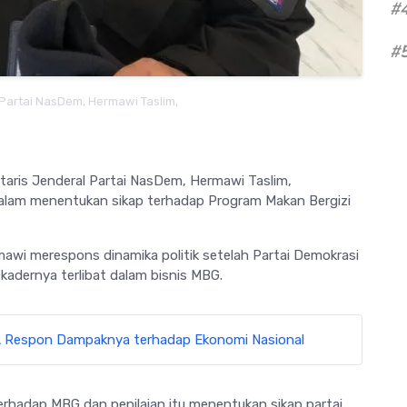
#
#
 Partai NasDem, Hermawi Taslim,
taris Jenderal
Partai NasDem
,
Hermawi Taslim
,
alam menentukan sikap terhadap Program Makan Bergizi
awi merespons dinamika politik setelah
Partai Demokrasi
kadernya terlibat dalam bisnis MBG.
STA Respon Dampaknya terhadap Ekonomi Nasional
 terhadap MBG dan penilaian itu menentukan sikap partai