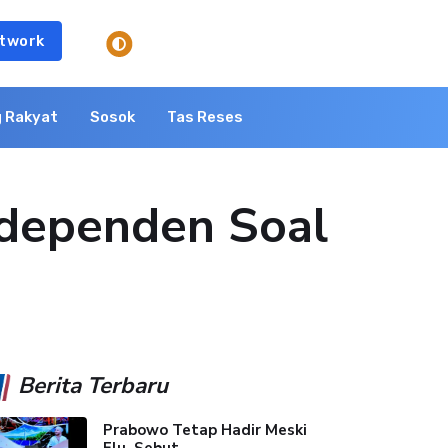
twork
 Rakyat
Sosok
Tas Reses
ndependen Soal
Berita Terbaru
Prabowo Tetap Hadir Meski
Flu, Sebut...