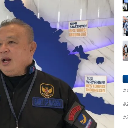
#
#
#