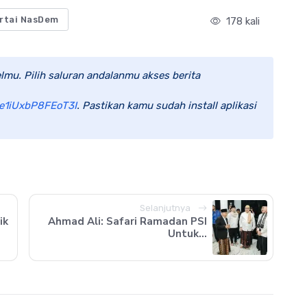
artai NasDem
178 kali
lmu. Pilih saluran andalanmu akses berita
e1iUxbP8FEoT3I
. Pastikan kamu sudah install aplikasi
Selanjutnya
ik
Ahmad Ali: Safari Ramadan PSI
Untuk...