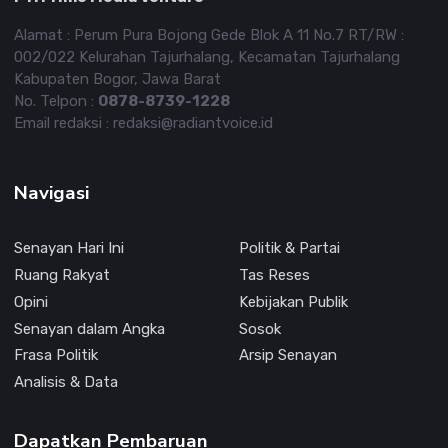
Alamat : Perum Pura Bojong Gede Blok A 11 No.7 RT/RW :
002/022 Kelurahan Tajurhalang, Kecamatan Tajurhalang
Kabupaten Bogor, Jawa Barat
No. Telpon :
0878-8739-1228
Email redaksi : redaksi@radiantvoice.id
Navigasi
Senayan Hari Ini
Politik & Partai
Ruang Rakyat
Tas Reses
Opini
Kebijakan Publik
Senayan dalam Angka
Sosok
Frasa Politik
Arsip Senayan
Analisis & Data
Dapatkan Pembaruan