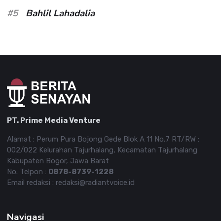
#5
Bahlil Lahadalia
PT. Prime Media Venture
Alamat : Perum Pura Bojong Gede Blok A 11 No.7 RT/RW :
002/022 Kelurahan Tajurhalang, Kecamatan Tajurhalang
Kabupaten Bogor, Jawa Barat
No. Telpon :
0878-8739-1228
Email redaksi : redaksi@radiantvoice.id
Navigasi