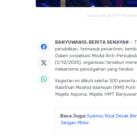
Ketua Umum DPP Perempua
BANYUWANGI, BERITA SENAYAN
– T
pendidikan, termasuk pesantren, kemb
Dalam sosialisasi Modul Anti-Pencabul
(5/12/2025), organisasi tersebut mene
mekanisme pencegahan yang terukur.
Kegiatan ini diikuti sekitar 500 peser
Rabithah Ma’ahid Islamiyah (RMI) Pu
Majelis Aqsona, Majelis HMT Banyuwan
Baca Juga:
Syamsu Rizal Desak Be
Jangan Molor