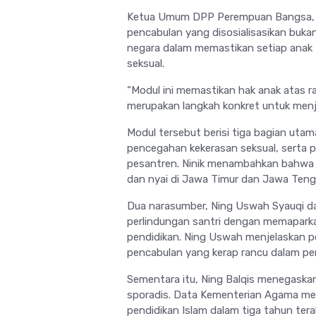
Ketua Umum DPP Perempuan Bangsa, Ni
pencabulan yang disosialisasikan buka
negara dalam memastikan setiap anak In
seksual.
“Modul ini memastikan hak anak atas 
merupakan langkah konkret untuk menjaw
Modul tersebut berisi tiga bagian utam
pencegahan kekerasan seksual, serta p
pesantren. Ninik menambahkan bahwa sos
dan nyai di Jawa Timur dan Jawa Teng
Dua narasumber, Ning Uswah Syauqi da
perlindungan santri dengan memaparkan
pendidikan. Ning Uswah menjelaskan pe
pencabulan yang kerap rancu dalam pe
Sementara itu, Ning Balqis menegaskan
sporadis. Data Kementerian Agama me
pendidikan Islam dalam tiga tahun ter