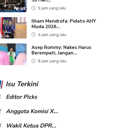
5 jam yang lalu
Ilham Mendrofa: Pidato AHY
Muda 2026...
6 jam yang lalu
Asep Rommy: Nakes Harus
Berempati, Jangan...
8 jam yang lalu
Isu Terkini
1
Editor Picks
2
Anggota Komisi X...
3
Wakil Ketua DPR...