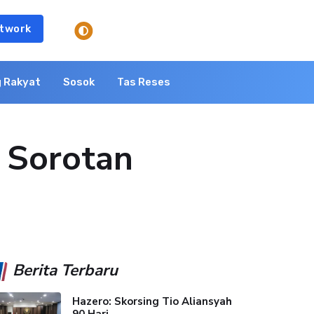
twork
 Rakyat
Sosok
Tas Reses
i Sorotan
Berita Terbaru
Hazero: Skorsing Tio Aliansyah
90 Hari...