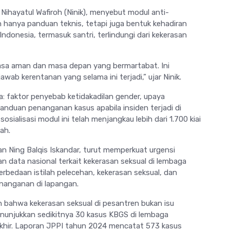
hayatul Wafiroh (Ninik), menyebut modul anti-
n hanya panduan teknis, tetapi juga bentuk kehadiran
donesia, termasuk santri, terlindungi dari kekerasan
rasa aman dan masa depan yang bermartabat. Ini
ab kerentanan yang selama ini terjadi,” ujar Ninik.
a: faktor penyebab ketidakadilan gender, upaya
anduan penanganan kasus apabila insiden terjadi di
ialisasi modul ini telah menjangkau lebih dari 1.700 kiai
ah.
n Ning Balqis Iskandar, turut memperkuat urgensi
 data nasional terkait kekerasan seksual di lembaga
rbedaan istilah pelecehan, kekerasan seksual, dan
nanganan di lapangan.
 bahwa kekerasan seksual di pesantren bukan isu
nunjukkan sedikitnya 30 kasus KBGS di lembaga
akhir. Laporan JPPI tahun 2024 mencatat 573 kasus