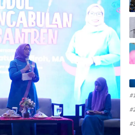
#
#
#