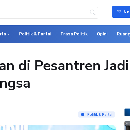
Ne
ata
Politik & Partai
Frasa Politik
Opini
Ruang
n di Pesantren Jad
ngsa
Politik & Partai