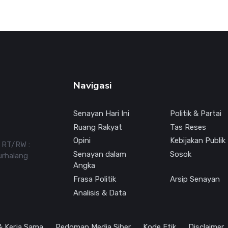
Navigasi
Senayan Hari Ini
Politik & Partai
Ruang Rakyat
Tas Reses
Opini
Kebijakan Publik
7 RT/RW :
Senayan dalam
Sosok
urhalang
Angka
Frasa Politik
Arsip Senayan
Analisis & Data
 & Kerja Sama
Pedoman Media Siber
Kode Etik
Disclaimer