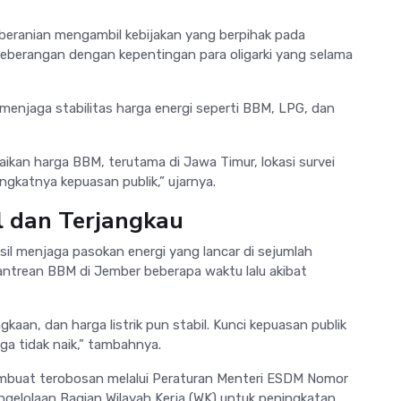
keberanian mengambil kebijakan yang berpihak pada
seberangan dengan kepentingan para oligarki yang selama
menjaga stabilitas harga energi seperti BBM, LPG, dan
aikan harga BBM, terutama di Jawa Timur, lokasi survei
ngkatnya kepuasan publik,” ujarnya.
l dan Terjangkau
asil menjaga pasokan energi yang lancar di sejumlah
antrean BBM di Jember beberapa waktu lalu akibat
kaan, dan harga listrik pun stabil. Kunci kepuasan publik
ga tidak naik,” tambahnya.
il membuat terobosan melalui Peraturan Menteri ESDM Nomor
gelolaan Bagian Wilayah Kerja (WK) untuk peningkatan