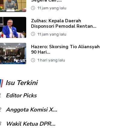
11 jam yang lalu
Zulhas: Kepala Daerah
Disponsori Pemodal Rentan...
11 jam yang lalu
Hazero: Skorsing Tio Aliansyah
90 Hari...
1 hari yang lalu
Isu Terkini
1
Editor Picks
2
Anggota Komisi X...
3
Wakil Ketua DPR...