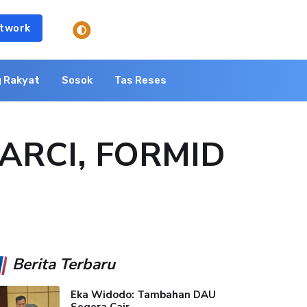
twork
 Rakyat
Sosok
Tas Reses
i ARCI, FORMID
Berita Terbaru
Eka Widodo: Tambahan DAU
Segera Cair,...