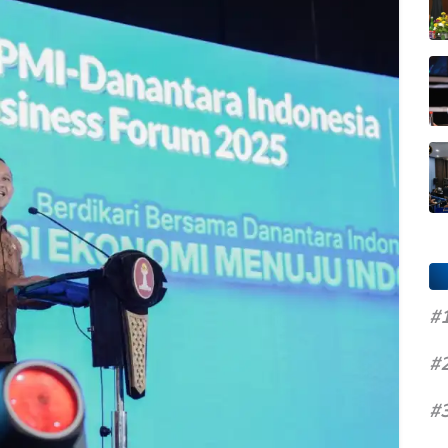
#
#
#