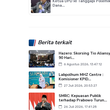
Ketua DPD RI Tanggapi Polemi
Dana...
Berita terkait
Hazero: Skorsing Tio Alians
90 Hari...
6 Agustus 2026, 13:47:12
Labpolhum MHZ Centre :
Komisioner KPID...
27 Juli 2026, 20:53:27
SMRC: Kepuasan Publik
terhadap Prabowo Turun...
26 Juli 2026, 17:41:28