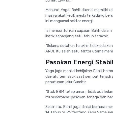
Jumat (24/10).
Menurut Yoga, Bahlil dikenal memiliki 
masyarakat kecil, meski terkadang ber
ini menguasai sektor energi.
Ia mencontohkan capaian Bahlil dalam 
listrik sepanjang satu tahun terakhir.
“Selama setahun terakhir tidak ada ken
ARCI. Itu salah satu faktor utama meni
Pasokan Energi Stabi
Yoga juga menilai kebijakan Bahlil berh
daerah, termasuk saat sempat terjadi 
penutupan jalur Gumitir.
“Stok BBM tetap aman, tidak ada kelang
itu sederhana: pasokan terjaga dan har
Selain itu, Bahlil juga dinilai berhas
14 Tahun 2025 tentang Kerja Sama Pen