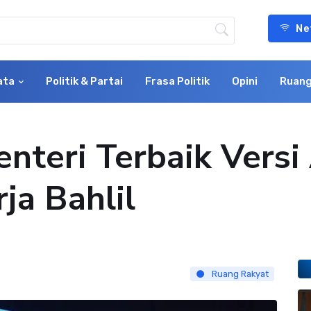
Ne
ata
Politik & Partai
Frasa Politik
Opini
Ruang
nteri Terbaik Vers
ja Bahlil
Ruang Rakyat