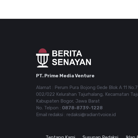
PT. Prime Media Venture
Alamat : Perum Pura Bojong Gede Blok A 11 No.
002/022 Kelurahan Tajurhalang, Kecamatan Taj
Kabupaten Bogor, Jawa Barat
No. Telpon :
0878-8739-1228
Email redaksi : redaksi@radiantvoice.id
Tentang Kami
Susunan Redaksi
Iklan