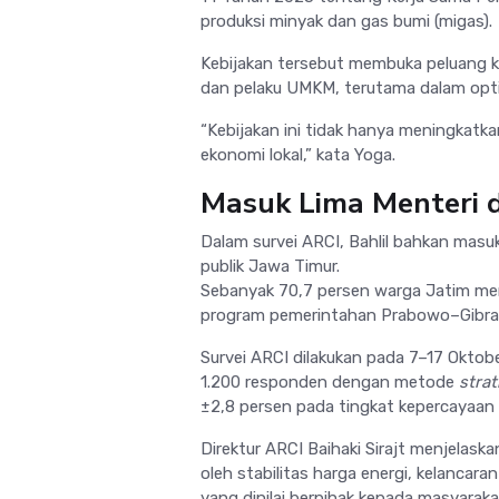
produksi minyak dan gas bumi (migas).
Kebijakan tersebut membuka peluang k
dan pelaku UMKM, terutama dalam opti
“Kebijakan ini tidak hanya meningkatk
ekonomi lokal,” kata Yoga.
Masuk Lima Menteri d
Dalam survei ARCI, Bahlil bahkan masuk
publik Jawa Timur.
Sebanyak 70,7 persen warga Jatim me
program pemerintahan Prabowo–Gibran 
Survei ARCI dilakukan pada 7–17 Oktob
1.200 responden dengan metode
stra
±2,8 persen pada tingkat kepercayaan 
Direktur ARCI Baihaki Sirajt menjelask
oleh stabilitas harga energi, kelancara
yang dinilai berpihak kepada masyarakat