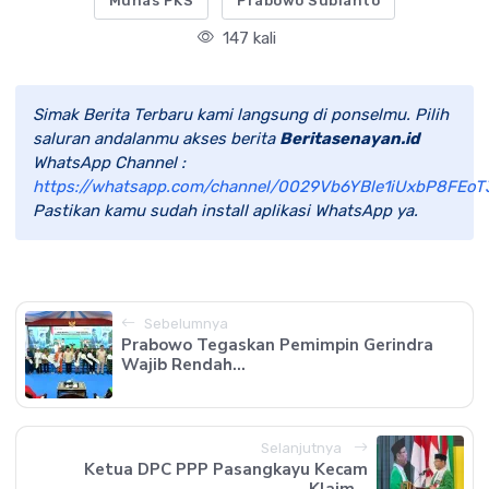
Munas PKS
Prabowo Subianto
147 kali
Simak Berita Terbaru kami langsung di ponselmu. Pilih
saluran andalanmu akses berita
Beritasenayan.id
WhatsApp Channel :
https://whatsapp.com/channel/0029Vb6YBle1iUxbP8FEoT
Pastikan kamu sudah install aplikasi WhatsApp ya.
Sebelumnya
Prabowo Tegaskan Pemimpin Gerindra
Wajib Rendah...
Selanjutnya
Ketua DPC PPP Pasangkayu Kecam
Klaim...