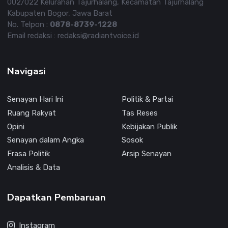
002/022 Kelurahan Tajurhalang, Kecamatan Tajurhalang
Kabupaten Bogor, Jawa Barat
No. Telpon :
0878-8739-1228
Email redaksi : redaksi@radiantvoice.id
Navigasi
Senayan Hari Ini
Politik & Partai
Ruang Rakyat
Tas Reses
Opini
Kebijakan Publik
Senayan dalam Angka
Sosok
Frasa Politik
Arsip Senayan
Analisis & Data
Dapatkan Pembaruan
Instagram