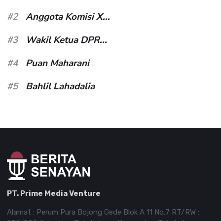
#2
Anggota Komisi X...
#3
Wakil Ketua DPR...
#4
Puan Maharani
#5
Bahlil Lahadalia
PT. Prime Media Venture
Alamat : Perum Pura Bojong Gede Blok A 11 No.7 RT/RW :