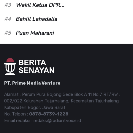
#3
Wakil Ketua DPR...
#4
Bahlil Lahadalia
#5
Puan Maharani
PT. Prime Media Venture
Alamat : Perum Pura Bojong Gede Blok A 11 No.7 RT/RW :
002/022 Kelurahan Tajurhalang, Kecamatan Tajurhalang
Kabupaten Bogor, Jawa Barat
No. Telpon :
0878-8739-1228
Email redaksi : redaksi@radiantvoice.id