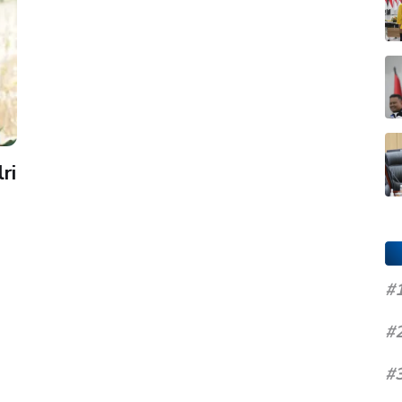
ri
#
#
#