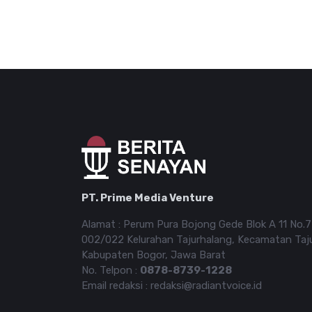
PT. Prime Media Venture
Alamat : Perum Pura Bojong Gede Blok A 11 No.
002/022 Kelurahan Tajurhalang, Kecamatan Taj
Kabupaten Bogor, Jawa Barat
No. Telpon :
0878-8739-1228
Email redaksi : redaksi@radiantvoice.id