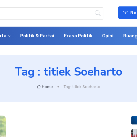
Ne
ata
Politik & Partai
Frasa Politik
Opini
Ruang
Tag : titiek Soeharto
Home
Tag: titiek Soeharto